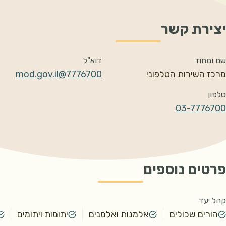
יצירת קשר
שם ומחוז
דוא"ל
מרכז השירות הטלפוני
7776700@mod.gov.il
טלפון
03-7776700
פרטים נוספים
קהל יעד
הורים שכולים
אלמנות ואלמנים
יתומות ויתומים