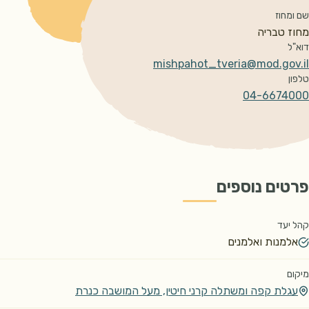
שם ומחוז
מחוז טבריה
דוא"ל
mishpahot_tveria@mod.gov.il
טלפון
04-6674000​
פרטים נוספים
קהל יעד
אלמנות ואלמנים
מיקום
עגלת קפה ומשתלה קרני חיטין, מעל המושבה כנרת