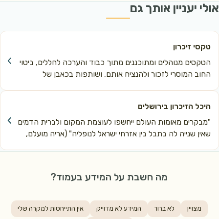
קס הדלקת נר הזיכרון בכותל מערבי
אולי יעניין אותך גם
פתיחת יום הזיכרון לחללי מערכות ישראל. הטקס נערך בערב יום הזיכרון בשעה 20:00 במעמד נשיא המדינה והרמטכ"ל, במהלכו מודל
קס האזכרה המרכזי לחללי מערכות ישראל
טקס נערך ביום הזיכרון, בהיכל הזיכרון הממלכתי, בהר הרצל, בשעה 11:00.
טקסי זיכרון
קסי אזכרה ממלכתיים בבתי עלמין צבאיים וב
הטקסים מנוהלים ומתוכננים מתוך כבוד והערכה לחללים, ביטוי 
ערכים ביום הזיכרון בשעה 11:00, בבתי העלמין במקומות הבאים:
החוב המוסרי לזכור ולהנציח אותם, ושותפות בכאבן של 
המשפחות השכולות
אופקים
אילת
היכל הזיכרון בירושלים
אשדוד
"מבקרים מאומות העולם ייחשפו לעוצמת המקום ולברית הדמים 
אשקלון
שאין שנייה לה בתבל בין אזרחי ישראל לנופליה" (אריה מועלם, 
ראש אגף משפחות, הנצחה ומורשת)
אתר ההנצחה בצומת המוביל לזכר החללים הבדואים
באר טוביה
מה חשבת על המידע בעמוד?
באר שבע
בית ג'אן
בית שאן
מצויין
לא ברור
המידע לא מדוייק
אין התייחסות למקרה שלי