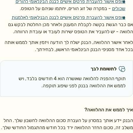
מים ויתומות בשכול כפול
טופס אישור להעברת פרטים אישיים לבנק הבינלאומי להורים
שכולים
- במקרה של זוג הורים, יחתמו שניהם על הטופס.
ים ששני הוריהם חללים והוכרו לאחר התאריך 1/8/2024
- אם הוכרת כיתום
טרופוסים ליתומים
טופס אישור להעברת פרטים אישיים לבנק הבנילאומי לאלמנות
כבר הגשת בקשה לקבלת המענק ולאחר מכן החלטת לבקש גם
רופוסים ליתומים יוכלו לקבל מענק חד-פעמי לרכישת רכב חדש או
אה - יש להעביר את הטופס ישירות לעובד או עובדת הרווחה.
ב לדעת
 אישור ההלוואה, הבנק ישלח לך הודעה ויזמין אותך לממש אותה
 יינתן לאפוטרופוס שהצעיר מבין היתומים בחסותו טרם מלאו לו 21 שנים.
אחד מסניפי הבנק הבינלאומי הראשון, לבחירתך.
לתשומת לבך
תוקף ההפניה להלוואה שאושרה הוא 4 חודשים בלבד, ויש
לממש את ההלוואה בבנק לפני שיפוג תוקפה.
 לממש את ההלוואה?
 יידע אותך במסרון על העברת סכום ההלוואה לחשבון שלך. החל
 זה, סכום החזר ההלוואה ירד בכל חודש מהתגמול החודשי שלך.