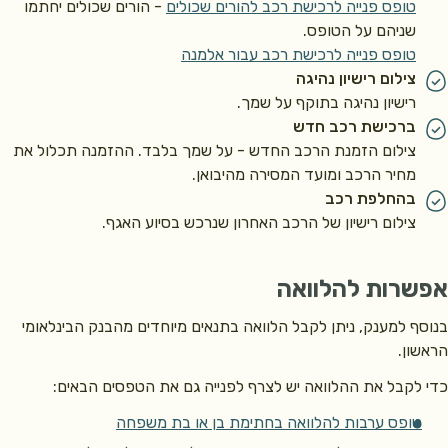
טופס פנייה לרכישת רכב להורים שכולים
- הורים שכולים יחתמו
פת רכב חדש
שניהם על הטופס.
טופס פנייה לרכישת רכב עבור אלמנה
חליף רכב לאחר תקופה של 4 שנים ואילך, ולקבל מענק על סך
,993 ₪
צילום רישיון נהיגה
ות בשכול כפול
זכאיות לסיוע של 200% לרכישת רכב אחד או סיוע כפול של 100%.
רישיון נהיגה בתוקף על שמך.
ברכישת רכב חדש
ת רכב משומש בפעם הראשונה, או החלפתו
צילום הזמנת הרכב החדש
-
על שמך בלבד. ההזמנה תכלול את
 יכולות לקנות רכב משומש בתנאי שגילו לא עולה על 60 חודשים מיום עלייתו לכביש.
מחיר הרכב ומועד המסירה מהיבואן.
בהחלפת רכב
 לקבל מענק בגובה
55,993 ₪
ואפשרות להלוואה בגובה
26,419 ₪
.
צילום רישיון של הרכב האחרון שנרכש בסיוע האגף.
ב לדעת לגבי רכישת רכב משומש
לא ניתן לרכוש רכב משומש מבני משפחה מדרגה ראשונה, או מחברה שבה
שרות להלוואה
מועד הזכאות לרכישה מחושב לפי תאריך העברת הבעלות על שם הזכאי
ף למענק, ניתן לקבל הלוואה בתנאים מיוחדים מהבנק הבינלאומי
ומת לבך:
ון.
ה יחיד,
הסיוע לרכישת רכב חדש או משומש ניתן כחלופה לסיוע לרכישת קלנו
לקבל את ההלוואה יש לצרף לפנייה גם את הטפסים הבאים:
ם בשכול כפול
זכאים לסיוע של 200% לרכישת רכב אחד, או לסיוע כפול של 100% לרכישת שני רכבים.
טופס ערבות להלוואה בחתימת בן או בת משפחה