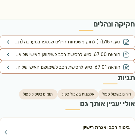
קה ונהלים
סעיף 15ג(ד) לחוק משפחות חיילים שנספו במערכה (תגמולים ושיקום), תש"י-1950​
הוראה 67.00: סיוע לרכישת רכב לשימושן האישי של אלמנות – בעלות רישיון נהיגה
הוראה 67.01: סיוע לרכישת רכב לשימושם האישי של הורים שכולים
ות
רים בשכול כפול
אלמנות בשכול כפול
יתומים בשכול כפול
י יעניין אותך גם
יטוח רכב ואגרת רישיון