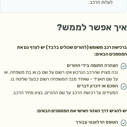
לעלות הרכב.
שכולים יכולים לקנות רכב משומש בתנאי שגילו לא עולה על 60 חודשים מיום עלייתו לכביש.
 לקבל מענק בגובה
45,972 ₪
ואפשרות להלוואה בגובה
27,354 ₪
.
ך אפשר לממש?
ב לדעת לגבי רכישת רכב משומש
לא ניתן לרכוש רכב משומש מבני משפחה מדרגה ראשונה, או מחברה שבה
מועד הזכאות לרכישה מחושב לפי תאריך העברת הבעלות על שם הזכאי
שת רכב משומש (להורים שכולים בלבד) יש לצרף גם את
ומת לבך:
מכים הבאים:
ה יחיד,
הסיוע לרכישת רכב חדש או משומש ניתן כחלופה לסיוע לרכישת קלנו
הצהרה חתומה בידי ההורים
ובה מצויין שהרכב הנרכש אינו רשום על שם בן או בת משפחה, או
ם בשכול כפול
זכאים לסיוע של 200% לרכישת רכב אחד, או לסיוע כפול של 100% לרכישת שני רכבים.
על שם תאגיד - שאחד מבני המשפחה רשום כבעל שליטה בו.
נות ואלמנים
הסכם או זיכרון דברים
המעידים על רכישת הרכב על שם ההורים, בציון מחיר הרכב.
חרת לרכוש רכב, לא ניתן לממש את הסיוע לרכישת קלנועית באותה תקופת זכא
שת רכב בפעם הראשונה
הגיש דרך האזור האישי את המסמכים הבאים:
את הפעם הראשונה שפנית לקבלת סיוע לרכישת רכב מהאגף, יינתנו לך ב
הטופס הרלוונטי עבורך
ה בשכול כפול -
זכאית ברכישת רכב ראשון לקבל את סכום הסיוע המגי