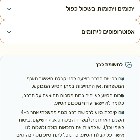
תומים ויתומות בשכול כפול
פוטרופוסים ליתומים
ים שכולים
לתשומת לבך
שת רכב חדש בפעם הראשונה
אם רכישת הרכב בוצעה לפני קבלת האישור מאגף
את הפעם הראשונה שפנית לקבלת סיוע לרכישת רכב מהאגף, יינתנו לך ב
המשפחות, אין התחייבות במתן הסיוע המבוקש.
 בגובה
55,923 ₪
, ואפשרות להלוואה בגובה
37,281 ₪
.
סכום הסיוע לא יהיה גבוה מסכום ההוצאה על הרכב,
ם בשכול כפול -
הורים ששכלו יותר מילד אחד זכאים לקבל סכום כפול של המענק וההלוואה הניתנים לר
כלומר לא יישאר עודף מסכום הסיוע.
אם קיבלת סיוע לרכישת רכב מגוף ממשלתי אחר ב-4
פת רכב חדש
השנים האחרונות (משרד הביטחון, אגף השיקום, ביטוח
חליף רכב לאחר תקופה של 4 שנים ואילך ולקבל מענק בגובה
5,972 ₪
לאומי וכו'), יש למצות את הזכאות מולם ולשלוח לנו
אישור על קבלת הסיוע. כך נוכל לתת סיוע נוסף בהתאם
ת רכב משומש בפעם הראשונה, או החלפתו